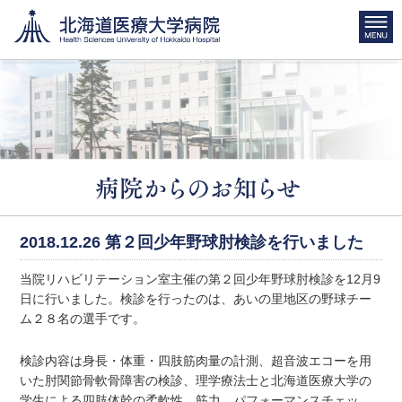
2018.12.26
第２回少年野球肘検診を行いました
当院リハビリテーション室主催の第２回少年野球肘検診を12月9
日に行いました。検診を行ったのは、あいの里地区の野球チー
ム２８名の選手です。
検診内容は身長・体重・四肢筋肉量の計測、超音波エコーを用
いた肘関節骨軟骨障害の検診、理学療法士と北海道医療大学の
学生による四肢体幹の柔軟性、筋力、パフォーマンスチェッ