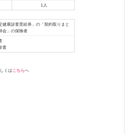
1人
定健康診査受給券」の「契約取りまと
師会」の保険者
査
診査
しくは
こちら
へ