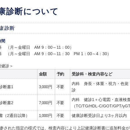
康診断について
時間
科 （月～金曜日 AM 9：00～11：00）
 （月～金曜日 AM 9：00～11：30 PM 1：00～4：30）
般健診＞
金額
予約
受診科・検査内容など
内科 身長・体重・視力・色覚
診断書1
3,000円
不要
診
内科 健診1＋心電図・血液検
診断書2
7,000円
不要
（TC/TG/HDL-C/GOT/GPT/γG
書
（2通目以降）
1,000円
不要
健康診断受診日より3ヶ月以内
持参された指定の様式では、検査内容により上記健康診断書に追加料金が