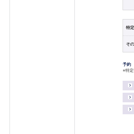
特
そ
予
※特