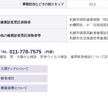
事務担当などその他スタッフ
21人
札幌市国民健康保険「特
定健康診査
受託保険者
め機関名」が「北海道医
札幌市後期高齢者健康診
の他の健康診査
受託保険者等
札幌市生活保護世帯健康
011-778-7575
約
TEL.
（代表）
定健診、胃・大腸がん検診、肝炎ウイルス検診、歯周疾患検診について詳