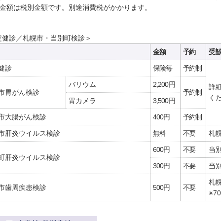
示金額は税別金額です。別途消費税がかかります。
定健診／札幌市・当別町検診＞
金額
予約
受
健診
保険毎
予約制
バリウム
2,200円
詳
市
胃がん検診
予約制
く
胃カメラ
3,500円
市
大腸がん検診
400円
予約制
市肝炎
ウイルス検診
無料
不要
札
600円
不要
当
町肝炎
ウイルス検診
300円
不要
当
札幌
市
歯周疾患検診
500円
不要
※