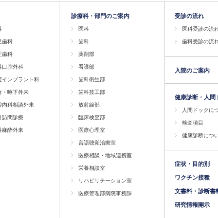
診療科・部門のご案内
受診の流れ
科
医科
医科受診の流
児歯科
歯科
歯科受診の流
正歯科
薬剤部
科口腔外科
看護部
入院のご案内
腔インプラント科
歯科衛生部
食・嚥下外来
歯科技工部
健康診断・人間
腔内科相談外来
放射線部
人間ドックに
科訪問診療
臨床検査部
検査項目
科麻酔外来
医療心理室
健康診断につ
言語聴覚治療室
医療相談・地域連携室
症状・目的別
栄養相談室
ワクチン接種
リハビリテーション室
文書料・診断書
医療管理部病院事務課
研究情報開示