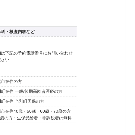
診科・検査内容など
細は下記の予約電話番号にお問い合わせ
ださい
幌市在住の方
別町在住 一般/後期高齢者医療の方
別町在住 当別町国保の方
市在住40歳・50歳・60歳・70歳の方
70歳の方・生保受給者・非課税者は無料