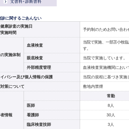
健診に関するごあんない
定健康診査の実施日
予約制のためお問い合わ
び実施時間
当院で実施、一部苫小牧臨
血液検査
す。
査の実施体制
眼底検査
当院で実施しています。
外部精度管理
血液検査実施機関におい
ライバシー及び個人情報の保護
当院の規程に基づき実施
煙対策について
敷地内禁煙
常勤
医師
8人
事者情報
看護師
30人
臨床検査技師
3人