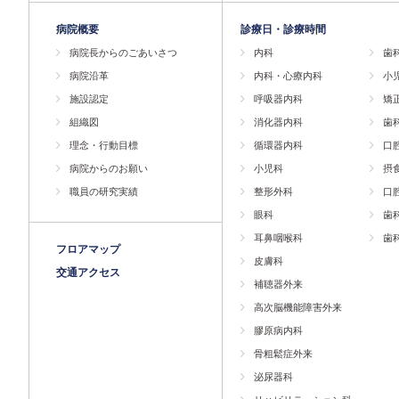
病院概要
診療日・診療時間
病院長からのごあいさつ
内科
歯
病院沿革
内科・心療内科
小
施設認定
呼吸器内科
矯
組織図
消化器内科
歯
理念・行動目標
循環器内科
口
病院からのお願い
小児科
摂
職員の研究実績
整形外科
口
眼科
歯
耳鼻咽喉科
歯
フロアマップ
皮膚科
交通アクセス
補聴器外来
高次脳機能障害外来
膠原病内科
骨粗鬆症外来
泌尿器科