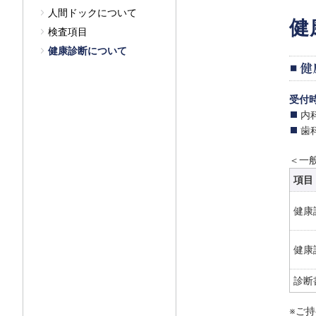
人間ドックについて
健
検査項目
健康診断について
受付
内
歯科
＜一
項目
健康
健康
診断
※ご