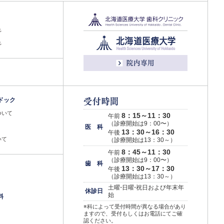
れ
れ
ドック
ついて
8：15～11：30
午前
（診療開始は9：00〜）
医 科
13：30～16：30
午後
いて
（診療開始は13：30～）
8：45～11：30
午前
（診療開始は9：00〜）
歯 科
13：30～17：30
午後
（診療開始は13：30～）
土
曜・
日
曜・
祝日および年末年
休診日
始
料
※科によって受付時間が異なる場合があり
ますので、受付もしくはお電話にてご確
認ください。