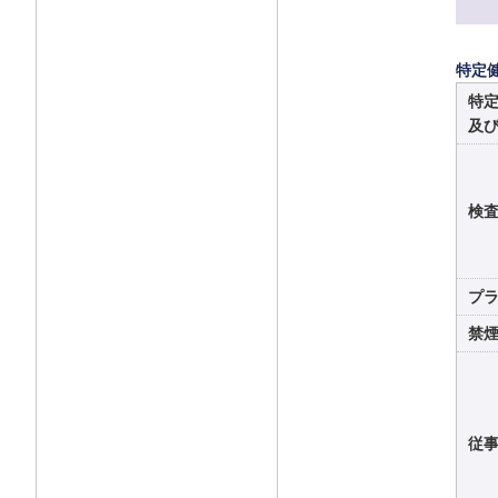
特定
特
及
検
プ
禁
従