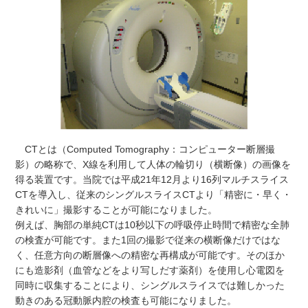
CTとは（Computed Tomography：コンピューター断層撮
影）の略称で、X線を利用して人体の輪切り（横断像）の画像を
得る装置です。当院では平成21年12月より16列マルチスライス
CTを導入し、従来のシングルスライスCTより「精密に・早く・
きれいに」撮影することが可能になりました。
例えば、胸部の単純CTは10秒以下の呼吸停止時間で精密な全肺
の検査が可能です。また1回の撮影で従来の横断像だけではな
く、任意方向の断層像への精密な再構成が可能です。そのほか
にも造影剤（血管などをより写しだす薬剤）を使用し心電図を
同時に収集することにより、シングルスライスでは難しかった
動きのある冠動脈内腔の検査も可能になりました。