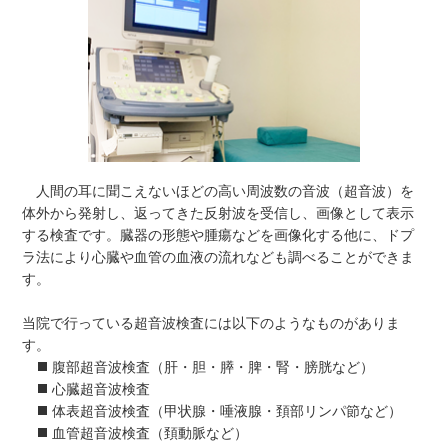
人間の耳に聞こえないほどの高い周波数の音波（超音波）を
体外から発射し、返ってきた反射波を受信し、画像として表示
する検査です。臓器の形態や腫瘍などを画像化する他に、ドプ
ラ法により心臓や血管の血液の流れなども調べることができま
す。
当院で行っている超音波検査には以下のようなものがありま
す。
腹部超音波検査（肝・胆・膵・脾・腎・膀胱など）
心臓超音波検査
体表超音波検査（甲状腺・唾液腺・頚部リンパ節など）
血管超音波検査（頚動脈など）