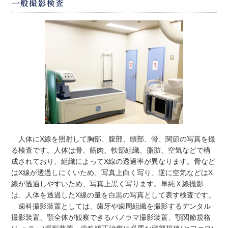
人体にX線を照射して胸部、腹部、頭部、骨、関節の写真を撮
る検査です。人体は骨、筋肉、軟部組織、脂肪、空気などで構
成されており、組織によってX線の透過率が異なります。骨など
はX線が透過しにくいため、写真上白く写り、逆に空気などはX
線が透過しやすいため、写真上黒く写ります。単純Ｘ線撮影
は、人体を透過したX線の量を白黒の写真として表す検査です。
歯科撮影装置としては、歯牙や歯周組織を撮影するデンタル
撮影装置、顎全体が観察できるパノラマ撮影装置、顎関節規格