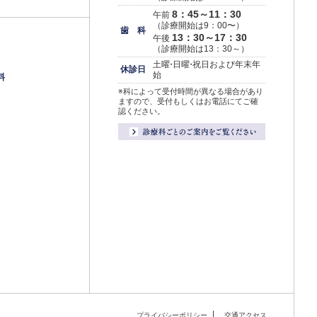
8：45～11：30
午前
（診療開始は9：00〜）
歯 科
13：30～17：30
午後
（診療開始は13：30～）
土
曜・
日
曜・
祝日および年末年
休診日
始
料
※科によって受付時間が異なる場合があり
ますので、受付もしくはお電話にてご確
認ください。
プライバシーポリシー
交通アクセス