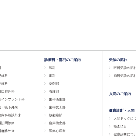
診療科・部門のご案内
受診の流れ
科
医科
医科受診の流
児歯科
歯科
歯科受診の流
正歯科
薬剤部
科口腔外科
看護部
入院のご案内
腔インプラント科
歯科衛生部
食・嚥下外来
歯科技工部
健康診断・人間
腔内科相談外来
放射線部
人間ドックに
科訪問診療
臨床検査部
検査項目
科麻酔外来
医療心理室
健康診断につ