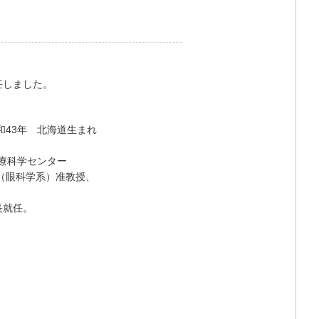
任しました。
43年 北海道生まれ
療科学センター
（眼科学系）准教授、
長就任。