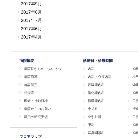
2017年9月
2017年8月
2017年7月
2017年6月
2017年4月
病院概要
診療日・診療時間
病院長からのごあいさつ
内科
歯
病院沿革
内科・心療内科
小
施設認定
呼吸器内科
矯
組織図
消化器内科
歯
理念・行動目標
循環器内科
口
病院からのお願い
小児科
摂
職員の研究実績
整形外科
口
眼科
歯
耳鼻咽喉科
歯
フロアマップ