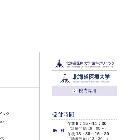
れ
れ
ドック
ついて
8：15～11：30
午前
（診療開始は9：00〜）
医 科
13：30～16：30
午後
いて
（診療開始は13：30～）